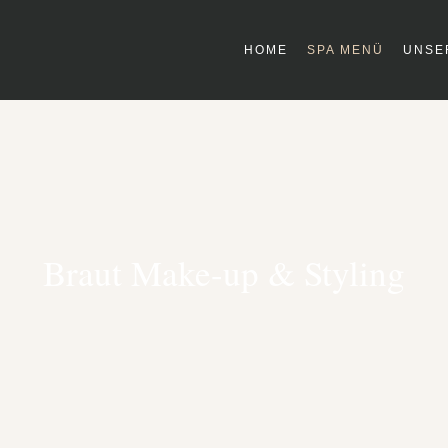
HOME
SPA MENÜ
UNSE
Braut Make-up & Styling