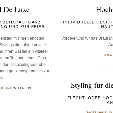
al De Luxe
Hochz
HZEITSTAG, GANZ
INDIVIDUELLE GESI
NG UND ZUR FEIER
HAU
itstag mit Ihren engsten
Vorbereitung für das Braut Ma
ylings die ruhige private
Au
d Ihren Gästen ein vitales-
50 MI
endem Tee und einem Glas
n der Hochzeitsgarderobe
unge ganz entspannt bis zur
t.
Styling für d
STÜCK
€ 25 / PERSON
FLECHT- ODER HO
A
TAGES MAKE-UP