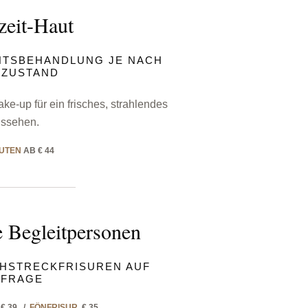
eit-Haut
CHTSBEHANDLUNG JE NACH
TZUSTAND
ke-up für ein frisches, strahlendes
ssehen.
NUTEN
AB € 44
ie Begleitpersonen
CHSTRECKFRISUREN AUF
NFRAGE
€ 39 /
FÖNFRISUR
€ 35